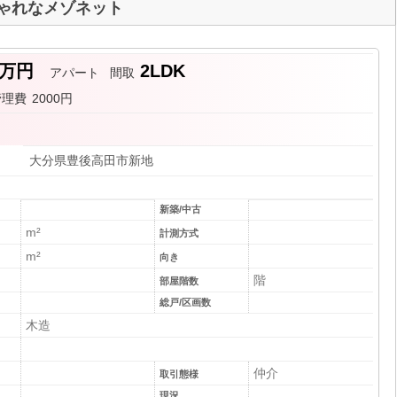
しゃれなメゾネット
8万円
2LDK
アパート
間取
管理費
2000円
月
大分県豊後高田市新地
新築/中古
m²
計測方式
m²
向き
階
部屋階数
総戸/区画数
木造
仲介
取引態様
現況