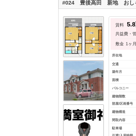
#024 豊後高田 新地 お
5.
賃料
共益費・
敷金
1ヶ
所在地
交通
築年月
面積
バルコニー
建物階数
部屋/区画番号
建物構造
間取内容
駐車場
引渡/入居時期