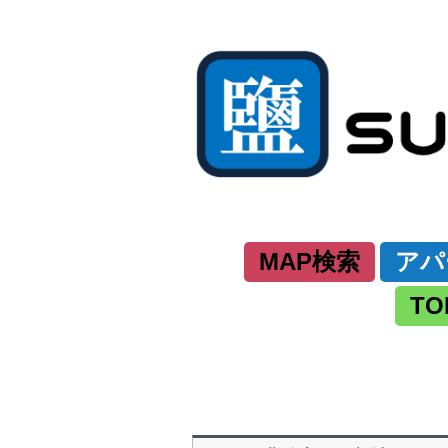
MAP検索
アパ
TO