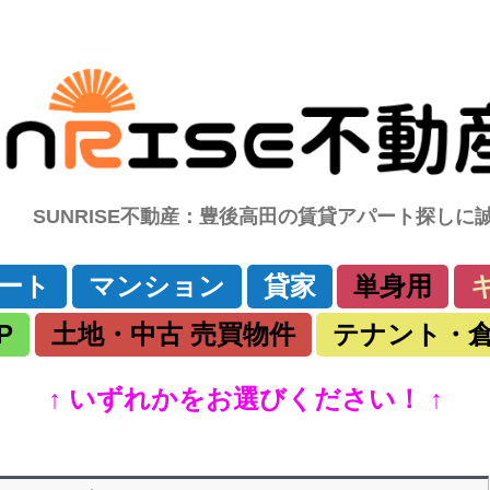
SUNRISE不動産：豊後高田の賃貸アパート探し
コ
ート
マンション
貸家
単身用
ン
テ
ン
P
土地・中古 売買物件
テナント・
ツ
へ
移
動
↑ いずれかをお選びください！ ↑