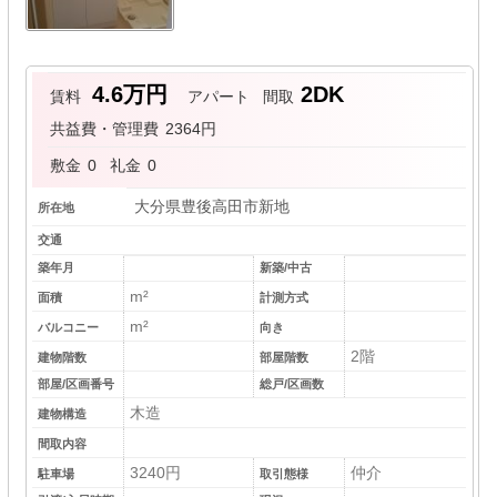
4.6万円
2DK
賃料
アパート
間取
共益費・管理費
2364円
敷金
0
礼金
0
大分県豊後高田市新地
所在地
交通
築年月
新築/中古
m²
面積
計測方式
m²
バルコニー
向き
2階
建物階数
部屋階数
部屋/区画番号
総戸/区画数
木造
建物構造
間取内容
3240円
仲介
駐車場
取引態様