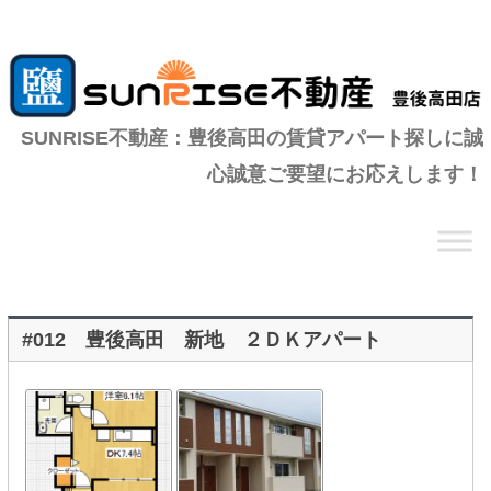
SUNRISE不動産：豊後高田の賃貸アパート探しに誠
心誠意ご要望にお応えします！
コ
ン
テ
ン
ツ
へ
移
動
#012 豊後高田 新地 ２ＤＫアパート