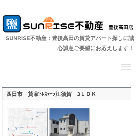
SUNRISE不動産：豊後高田の賃貸アパート探しに誠
心誠意ご要望にお応えします！
コ
ン
テ
ン
ツ
へ
移
動
四日市 貸家ﾄﾚｽﾃｰﾗ江須賀 3ＬＤＫ