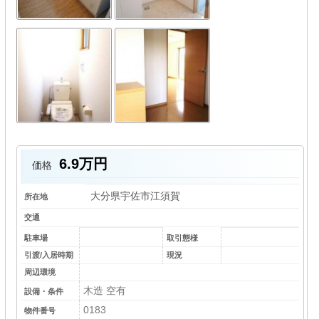
6.9万円
価格
大分県宇佐市江須賀
所在地
交通
駐車場
取引態様
引渡/入居時期
現況
周辺環境
木造 空有
設備・条件
0183
物件番号