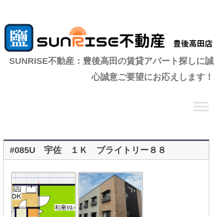
SUNRISE不動産：豊後高田の賃貸アパート探しに誠
心誠意ご要望にお応えします！
コ
ン
テ
ン
ツ
へ
移
動
#085U 宇佐 １Ｋ ブライトリー８８