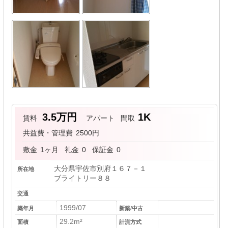
3.5万円
1K
賃料
アパート
間取
共益費・管理費
2500円
敷金
1ヶ月
礼金
0
保証金
0
大分県宇佐市別府１６７－１
所在地
ブライトリー８８
交通
1999/07
築年月
新築/中古
29.2m²
面積
計測方式