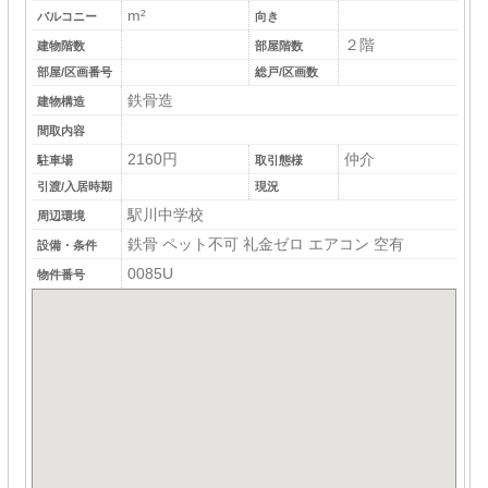
m²
バルコニー
向き
２階
建物階数
部屋階数
部屋/区画番号
総戸/区画数
鉄骨造
建物構造
間取内容
2160円
仲介
駐車場
取引態様
引渡/入居時期
現況
駅川中学校
周辺環境
鉄骨 ペット不可 礼金ゼロ エアコン 空有
設備・条件
0085U
物件番号