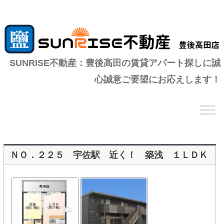
SUNRISE不動産：豊後高田の賃貸アパート探しに誠
心誠意ご要望にお応えします！
コ
ン
テ
ン
ツ
へ
移
動
ＮＯ．２２５ 宇佐駅 近く！ 築浅 １ＬＤＫ