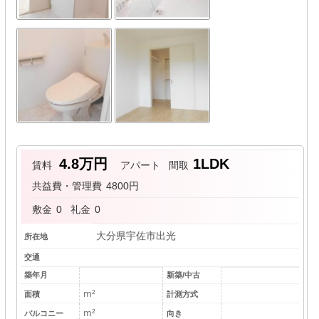
4.8万円
1LDK
賃料
アパート
間取
共益費・管理費
4800円
敷金
0
礼金
0
大分県宇佐市出光
所在地
交通
築年月
新築/中古
m²
面積
計測方式
m²
バルコニー
向き