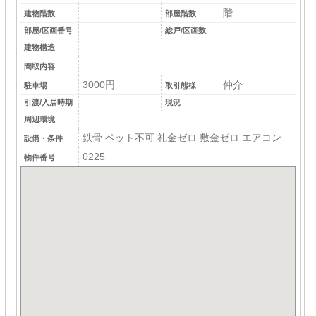
階
建物階数
部屋階数
部屋/区画番号
総戸/区画数
建物構造
間取内容
3000円
仲介
駐車場
取引態様
引渡/入居時期
現況
周辺環境
鉄骨 ペット不可 礼金ゼロ 敷金ゼロ エアコン
設備・条件
0225
物件番号