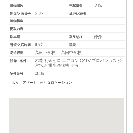
２階
建物階数
部屋階数
S-22
部屋/区画番号
総戸/区画数
建物構造
間取内容
仲介
駐車場
取引態様
即時
引渡/入居時期
現況
高田小学校 高田中学校
周辺環境
木造 礼金ゼロ エアコン CATV プロパンガス 公
設備・条件
営水道 排水浄化槽 空有
0035
物件番号
広々 アパート 便利なロケーション！