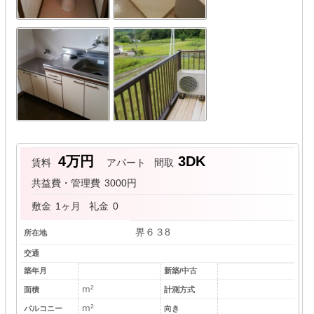
4万円
3DK
賃料
アパート
間取
共益費・管理費
3000円
敷金
1ヶ月
礼金
0
界６３8
所在地
交通
築年月
新築/中古
m²
面積
計測方式
m²
バルコニー
向き