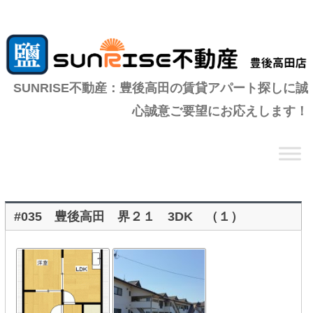
SUNRISE不動産：豊後高田の賃貸アパート探しに誠
心誠意ご要望にお応えします！
コ
ン
テ
ン
ツ
へ
移
動
#035 豊後高田 界２１ 3DK （１）