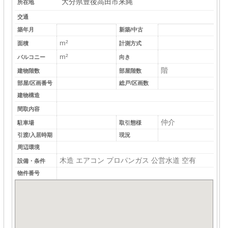
大分県豊後高田市来縄
所在地
交通
築年月
新築/中古
m²
面積
計測方式
m²
バルコニー
向き
階
建物階数
部屋階数
部屋/区画番号
総戸/区画数
建物構造
間取内容
仲介
駐車場
取引態様
引渡/入居時期
現況
周辺環境
木造 エアコン プロパンガス 公営水道 空有
設備・条件
物件番号