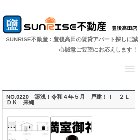
SUNRISE不動産：豊後高田の賃貸アパート探しに誠
心誠意ご要望にお応えします！
コ
ン
テ
ン
ツ
へ
移
動
NO.0220 築浅！令和４年５月 戸建！！ ２Ｌ
ＤＫ 来縄