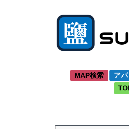
MAP検索
アパ
TO