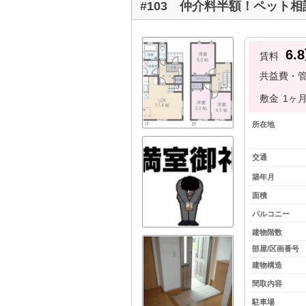
#103 仲介料半額！ペット
6.
賃料
共益費・
敷金
1ヶ
所在地
交通
築年月
面積
バルコニー
建物階数
部屋/区画番号
建物構造
間取内容
駐車場