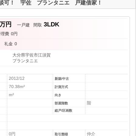
相談可！ 宇佐 プランタニエ 戸建借家！
8万円
3LDK
一戸建
間取
管理費
0円
月
礼金
0
大分県宇佐市江須賀
プランタニエ
2012/12
新築/中古
70.38m²
計測方式
m²
向き
階
部屋階数
総戸/区画数
0円
仲介
取引態様