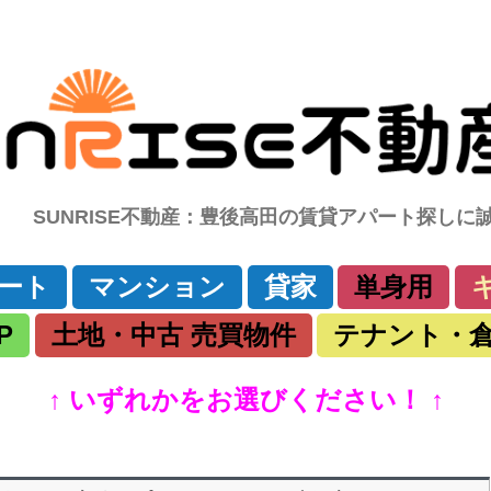
SUNRISE不動産：豊後高田の賃貸アパート探し
コ
ート
マンション
貸家
単身用
ン
テ
ン
P
土地・中古 売買物件
テナント・
ツ
へ
移
動
↑ いずれかをお選びください！ ↑