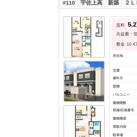
#110 宇佐上高 新築 ２Ｌ
5.
賃料
共益費・
敷金
10.
所在地
交通
築年月
面積
バルコニー
建物階数
部屋/区画番号
建物構造
間取内容
駐車場