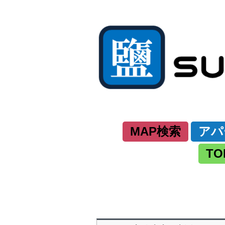
MAP検索
アパ
TO