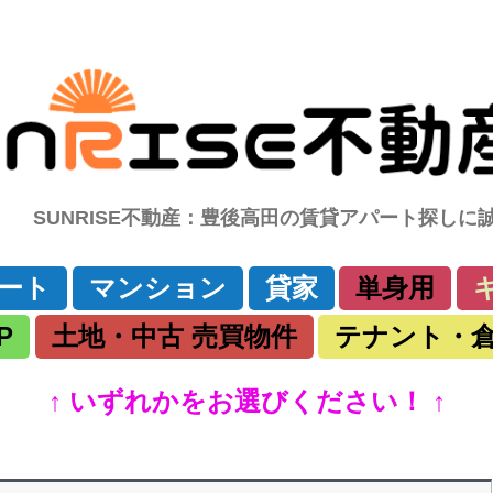
SUNRISE不動産：豊後高田の賃貸アパート探し
コ
ート
マンション
貸家
単身用
ン
テ
ン
P
土地・中古 売買物件
テナント・
ツ
へ
移
動
↑ いずれかをお選びください！ ↑