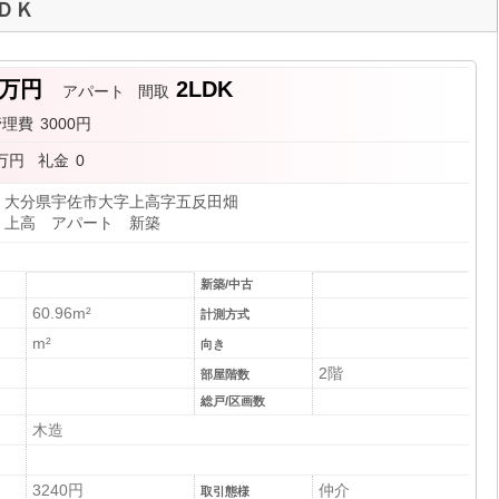
ＤＫ
2万円
2LDK
アパート
間取
管理費
3000円
4万円
礼金
0
大分県宇佐市大字上高字五反田畑
上高 アパート 新築
新築/中古
60.96m²
計測方式
m²
向き
2階
部屋階数
総戸/区画数
木造
3240円
仲介
取引態様