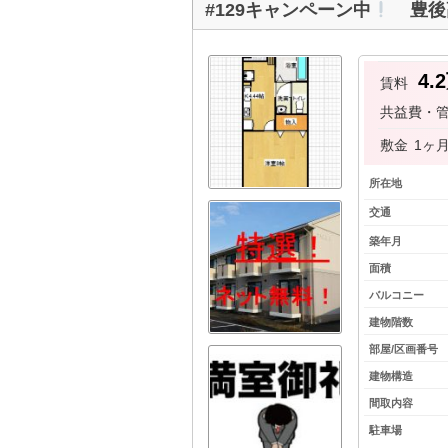
#129キャンペーン中
豊後高
4.
賃料
共益費・
敷金
1ヶ
所在地
交通
築年月
面積
バルコニー
建物階数
部屋/区画番号
建物構造
間取内容
駐車場