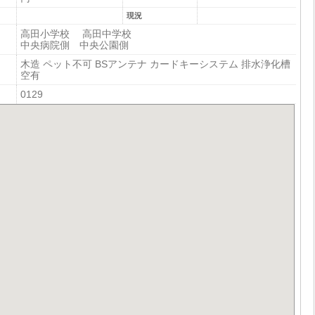
現況
高田小学校 高田中学校
中央病院側 中央公園側
木造 ペット不可 BSアンテナ カードキーシステム 排水浄化槽
空有
0129