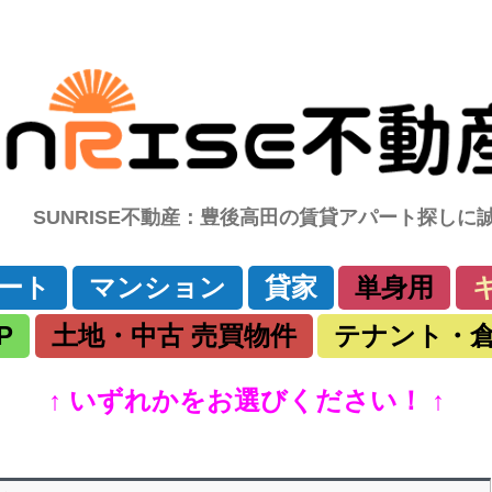
SUNRISE不動産：豊後高田の賃貸アパート探し
コ
ート
マンション
貸家
単身用
ン
テ
ン
P
土地・中古 売買物件
テナント・
ツ
へ
移
動
↑ いずれかをお選びください！ ↑