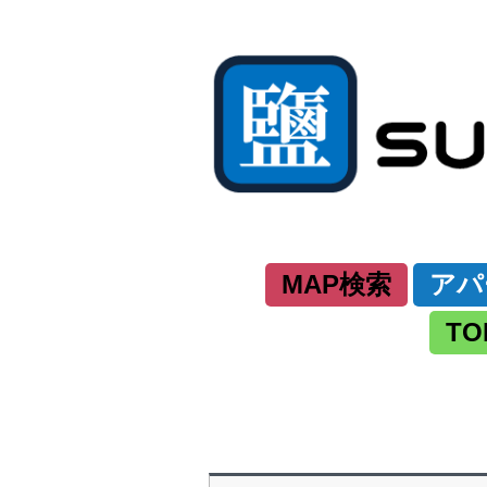
MAP検索
アパ
TO