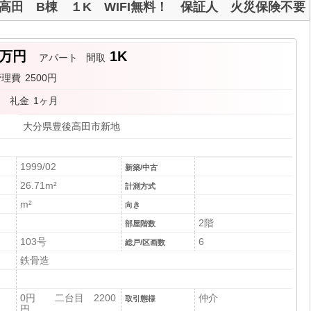
田 B棟 １K WIFI無料！ 保証人 火災保険不要
2万円
1K
アパート
間取
管理費
2500円
月
礼金
1ヶ月
大分県豊後高田市新地
1999/02
新築/中古
26.71m²
計測方式
m²
向き
2階
部屋階数
103号
6
総戸/区画数
鉄骨造
0円 二台目 2200
仲介
取引態様
円