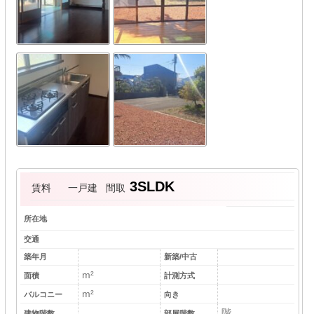
3SLDK
賃料
一戸建
間取
所在地
交通
築年月
新築/中古
m²
面積
計測方式
m²
バルコニー
向き
階
建物階数
部屋階数