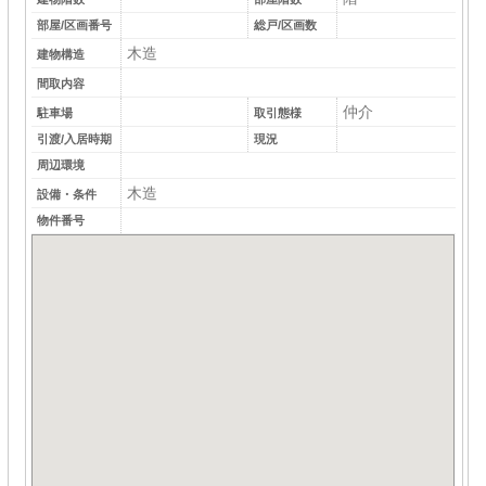
部屋/区画番号
総戸/区画数
木造
建物構造
間取内容
仲介
駐車場
取引態様
引渡/入居時期
現況
周辺環境
木造
設備・条件
物件番号