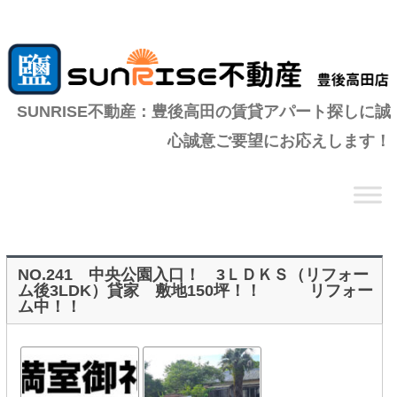
SUNRISE不動産：豊後高田の賃貸アパート探しに誠
心誠意ご要望にお応えします！
コ
ン
テ
ン
ツ
へ
移
動
NO.241 中央公園入口！ 3ＬＤＫＳ（リフォー
ム後3LDK）貸家 敷地150坪！！ リフォー
ム中！！